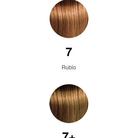
7
Rubio
7+